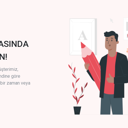
ASINDA
N!
üşterimiz,
endine göre
i bir zaman veya