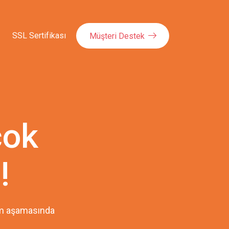
SSL Sertifikası
Müşteri Destek
çok
!
pım aşamasında