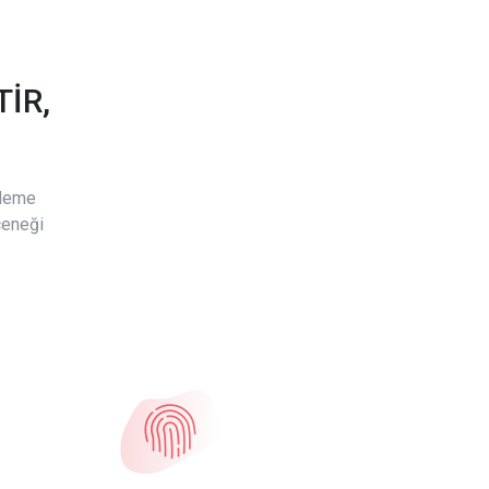
İR,
ödeme
çeneği